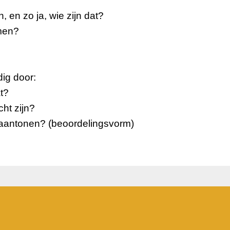
 en zo ja, wie zijn dat?
men?
ig door:
t?
ht zijn?
t aantonen? (beoordelingsvorm)