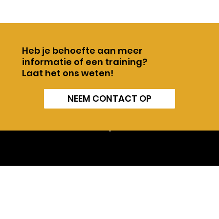
Heb je behoefte aan meer
informatie of een training?
Laat het ons weten!
NEEM CONTACT OP
Heb je
© Consortium
vragen?
Stel
Beroepsonderwijs
ze aan ons