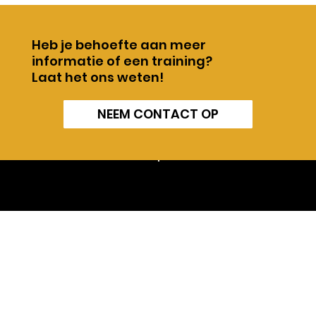
Heb je behoefte aan meer
informatie of een training?
Laat het ons weten!
NEEM CONTACT OP
Heb je
© Consortium
vragen?
Stel
Beroepsonderwijs
ze aan ons